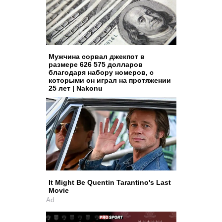
Мужчина сорвал джекпот в
размере 626 575 долларов
благодаря набору номеров, с
которыми он играл на протяжении
25 лет | Nakonu
It Might Be Quentin Tarantino's Last
Movie
Ad