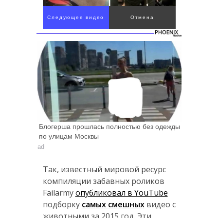
Следующее видео
Отмена
через 3
Блогерша прошлась полностью без одежды
по улицам Москвы
ad
Так, известный мировой ресурс
компиляции забавных роликов
Failarmy
опубликовал в YouTube
подборку
самых смешных
видео с
животными за 2015 год. Эти