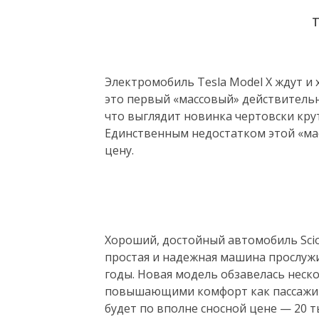
T
Электромобиль Tesla Model X ждут и х
это первый «массовый» действительн
что выглядит новинка чертовски кру
Единственным недостатком этой «мас
цену.
Хороший, достойный автомобиль Scio
простая и надежная машина прослужи
годы. Новая модель обзавелась нес
повышающими комфорт как пассажиро
будет по вполне сносной цене — 20 т