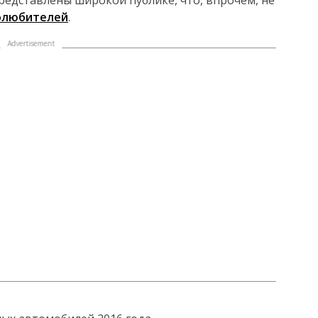
едставлены широкой публике, что, впрочем, не
олюбителей
.