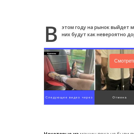
В
этом году на рынок выйдет 
них будут как невероятно до
Смотрет
Следующее видео через
Отмена
3