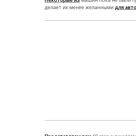
Некоторые из
машин пока не были пр
делает их менее желанными
для авт