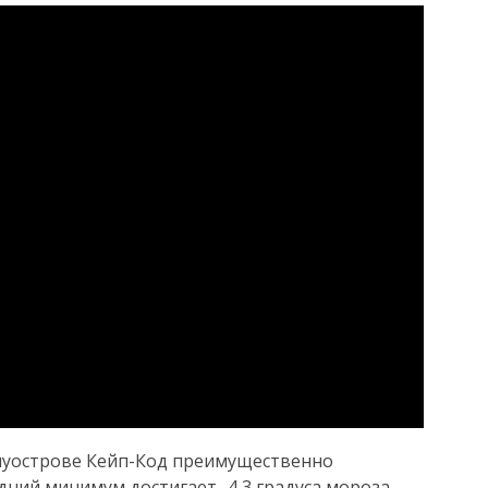
олуострове Кейп-Код преимущественно
едний минимум достигает -4,3 градуса мороза.