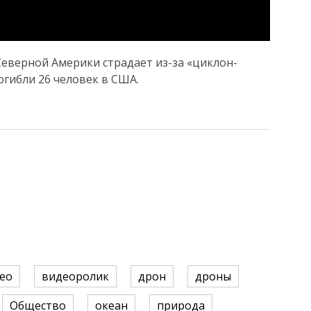
Северной Америки страдает из-за «циклон-
огибли 26 человек в США.
ео
видеоролик
дрон
дроны
Общество
океан
природа