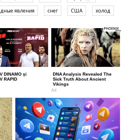
дные явления
снег
США
холод
V DINAMO și
DNA Analysis Revealed The
V RAPID
Sick Truth About Ancient
Vikings
Ad