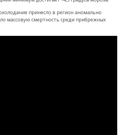
 похолодание принесло в регион аномально
вало массовую смертность среди прибрежных