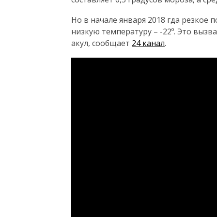
Но в начале января 2018 гда резкое
низкую температуру – -22º. Это выз
акул, сообщает
24 канал
.