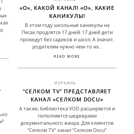
ОТ
«О», КАКОЙ КАНАЛ! «О», КАКИЕ
х
мых
КАНИКУЛЫ!
мках
В этом году школьные каникулы на
из
Песах продлятся 17 дней. 17 дней дети
проведут без садиков и школ. А значит,
родителям нужно чем-то их…
READ MORE
ИЗРАИЛЬ
-
“СЕЛКОМ TV” ПРЕДСТАВЛЯЕТ
КАНАЛ «СЕЛКОМ DOCU»
А также, библиотека VOD расширяется и
ько
пополняется шедеврами
х?
документального жанра. Для клиентов
“Селком TV” канал “Селком Docu”