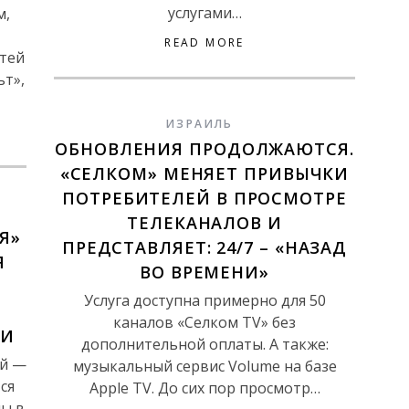
услугами…
м,
READ MORE
етей
ьт»,
ИЗРАИЛЬ
ОБНОВЛЕНИЯ ПРОДОЛЖАЮТСЯ.
«СЕЛКОМ» МЕНЯЕТ ПРИВЫЧКИ
ПОТРЕБИТЕЛЕЙ В ПРОСМОТРЕ
ТЕЛЕКАНАЛОВ И
Я»
ПРЕДСТАВЛЯЕТ: 24/7 – «НАЗАД
Я
ВО ВРЕМЕНИ»
Услуга доступна примерно для 50
каналов «Селком TV» без
НИ
дополнительной оплаты. А также:
ий —
музыкальный сервис Volume на базе
ся
Apple TV. До сих пор просмотр…
мы в