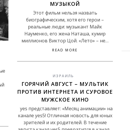
МУЗЫКОЙ
Этот фильм нельзя назвать
биографическим, хотя его герои –
реальные люди: музыкант Майк
Науменко, его жена Наташа, кумир
миллионов Виктор Цой. «Лето» – не…
READ MORE
ые
ИЗРАИЛЬ
ГОРЯЧИЙ АВГУСТ – МУЛЬТИК
ый
ПРОТИВ ИНТЕРНЕТА И СУРОВОЕ
МУЖСКОЕ КИНО
yes представляет: «Месяц анимации» на
канале yes5! Отличная новость для юных
зрителей и их родителей. В течение
августа канал yes5 превратится в канал…