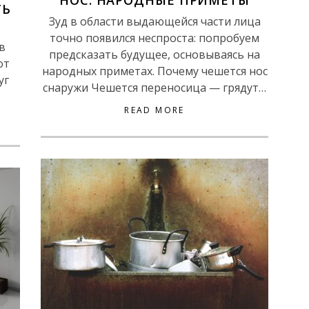
НОС: НАРОДНЫЕ ПРИМЕТЫ
ТЬ
Зуд в области выдающейся части лица
точно появился неспроста: попробуем
в
предсказать будущее, основываясь на
от
народных приметах. Почему чешется нос
уг
снаружи Чешется переносица — грядут…
READ MORE