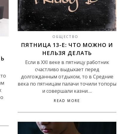
ОБЩЕСТВО
ПЯТНИЦА 13-Е: ЧТО МОЖНО И
Е
НЕЛЬЗЯ ДЕЛАТЬ
ТЬ
Если в XXI веке в пятницу работник
счастливо выдыхает перед
что
долгожданным отдыхом, то в Средние
им
века по пятницам палачи точили топоры
х
и совершали казни….
то
READ MORE