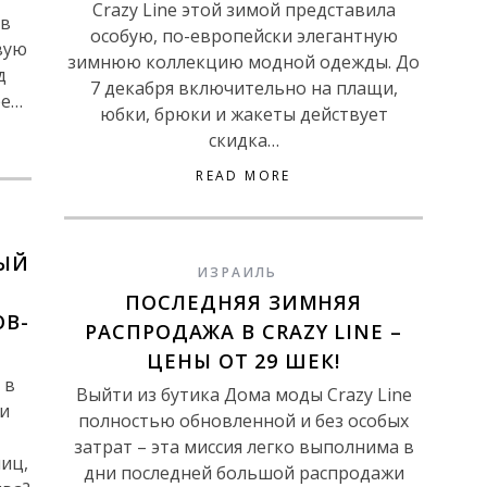
Crazy Line этой зимой представила
 в
особую, по-европейски элегантную
вую
зимнюю коллекцию модной одежды. До
д
7 декабря включительно на плащи,
ее…
юбки, брюки и жакеты действует
скидка…
READ MORE
НЫЙ
ИЗРАИЛЬ
ПОСЛЕДНЯЯ ЗИМНЯЯ
ОВ-
РАСПРОДАЖА В CRAZY LINE –
ЦЕНЫ ОТ 29 ШЕК!
 в
Выйти из бутика Дома моды Crazy Line
и
полностью обновленной и без особых
затрат – эта миссия легко выполнима в
иц,
дни последней большой распродажи