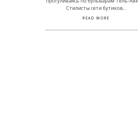
прогуливаясь по бульварам Тель-Ав
Стилисты сети бутиков…
READ MORE