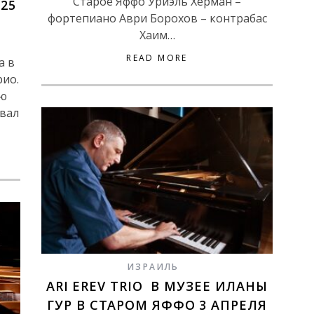
Старое Яффо Уриэль Херман –
25
фортепиано Аври Борохов – контрабас
Хаим…
READ MORE
а в
рио.
ую
вал
ИЗРАИЛЬ
ARI EREV TRIO В МУЗЕЕ ИЛАНЫ
ГУР В СТАРОМ ЯФФО 3 АПРЕЛЯ