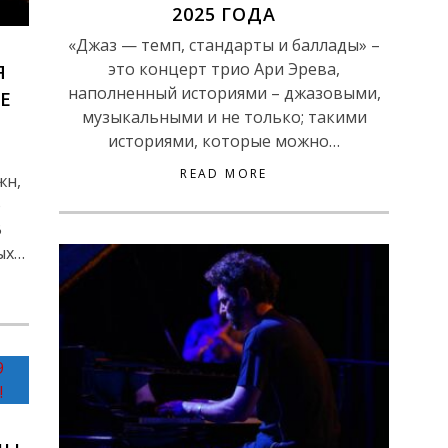
2025 ГОДА
«Джаз — темп, стандарты и баллады» –
это концерт трио Ари Эрева,
Я
наполненный историями – джазовыми,
Е
музыкальными и не только; такими
историями, которые можно…
READ MORE
жн,
ю
В
ых…