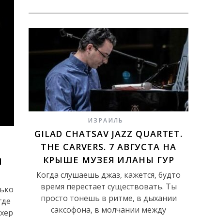
ИЗРАИЛЬ
GILAD CHATSAV JAZZ QUARTET.
THE CARVERS. 7 АВГУСТА НА
КРЫШЕ МУЗЕЯ ИЛАНЫ ГУР
Я
Когда слушаешь джаз, кажется, будто
время перестает существовать. Ты
лько
просто тонешь в ритме, в дыхании
где
саксофона, в молчании между
ахер