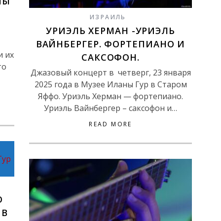
НЫ
ИЗРАИЛЬ
УРИЭЛЬ ХЕРМАН -УРИЭЛЬ
,
ВАЙНБЕРГЕР. ФОРТЕПИАНО И
и их
САКСОФОН.
то
Джазовый концерт в четверг, 23 января
2025 года в Музее Иланы Гур в Старом
Яффо. Уриэль Херман — фортепиано.
Уриэль Вайнбергер – саксофон и…
READ MORE
О
 В