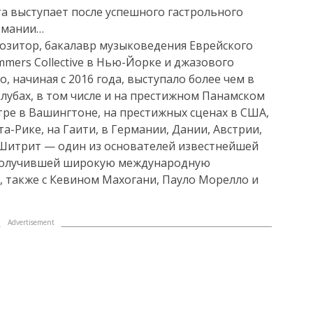
а выступает после успешного гастрольного
ермании…
зитор, бакалавр музыковедения Еврейского
mers Collective в Нью-Йорке и джазового
, начиная с 2016 года, выступало более чем в
клубах, в том числе и на престижном Панамском
ре в Вашингтоне, на престижных сценах в США,
та-Рике, на Гаити, в Германии, Дании, Австрии,
 Шитрит — один из основателей известнейшей
, получившей широкую международную
х, также с Кевином Махогани, Пауло Морелло и