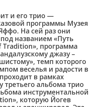
ит и его трио —
жазовой программы Музея
Яффо. На сей раз они
 под названием «Путь
 Tradition», программа
андалузскому джазу –
шистому», темп которого
емпом веселья и радости в
 проходит в рамках
у третьего альбома трио
льбома инструментальной
tion», которую Йогев