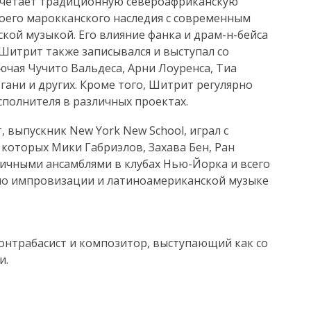
сочетает традиционную североафриканскую
воего марокканского наследия с современным
кой музыкой. Его влияние фанка и драм-н-бейса
 Шитрит также записывался и выступал со
чая Чучито Вальдеса, Арни Лоуренса, Тиа
гани и других. Кроме того, Шитрит регулярно
сполнителя в различных проектах.
 выпускник New York New School, играл с
которых Мики Габриэлов, Захава Бен, Ран
зличными ансамблями в клубах Нью-Йорка и всего
по импровизации и латиноамериканской музыке
онтрабасист и композитор, выступающий как со
и.