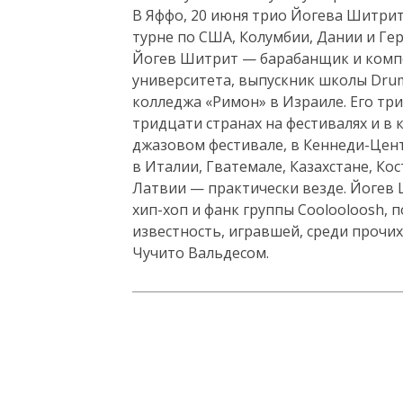
В Яффо, 20 июня трио Йогева Шитрит
турне по США, Колумбии, Дании и Г
Йогев Шитрит — барабанщик и компо
университета, выпускник школы Drum
колледжа «Римон» в Израиле. Его трио
тридцати странах на фестивалях и в 
джазовом фестивале, в Кеннеди-Цент
в Италии, Гватемале, Казахстане, Кос
Латвии — практически везде. Йогев
хип-хоп и фанк группы Coolooloosh
известность, игравшей, среди прочи
Чучито Вальдесом.