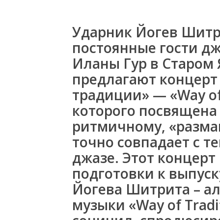
Ударник Йогев Шитр
постоянные гости д
Иланы Гур в Старом 
предлагают концерт
традиции» — «Way of
которого посвящена 
ритмичному, «разма
точно совпадает с т
джазе. Этот концерт
подготовки к выпуск
Йогева Шитрита – а
музыки «Way of Tradi