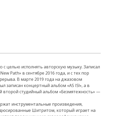
о с целью исполнять авторскую музыку. Записал
w Path» в сентябре 2016 года, и с тех пор
рерыва. В марте 2019 года на джазовом
ыл записан концертный альбом «AS IS!», а в
ой второй студийный альбом «Безмятежность» —
держат инструментальные произведения,
одюсированные Шитритом, который играет на