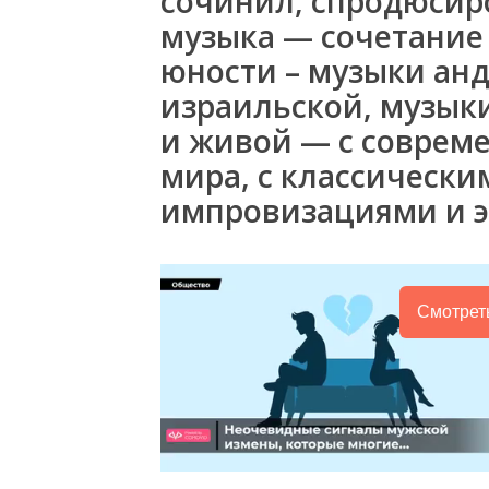
сочинил, спродюсир
музыка — сочетание
юности – музыки анд
израильской, музык
и живой — с соврем
мира, с классическ
импровизациями и э
Смотрет