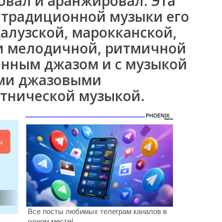
овал и аранжировал. Эта
 традиционной музыки его
алузской, марокканской,
и мелодичной, ритмичной
енным джазом и с музыкой
ими джазовыми
тнической музыкой.
ь
Все посты любимых телеграм каналов в
одном месте!