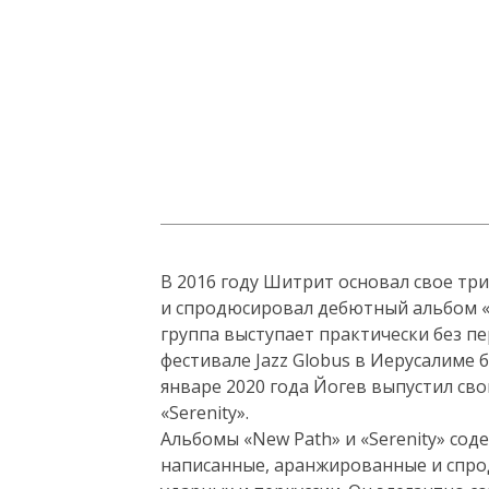
В 2016 году Шитрит основал свое три
и спродюсировал дебютный альбом «Ne
группа выступает практически без пе
фестивале Jazz Globus в Иерусалиме б
январе 2020 года Йогев выпустил св
«Serenity».
Альбомы «New Path» и «Serenity» со
написанные, аранжированные и спр