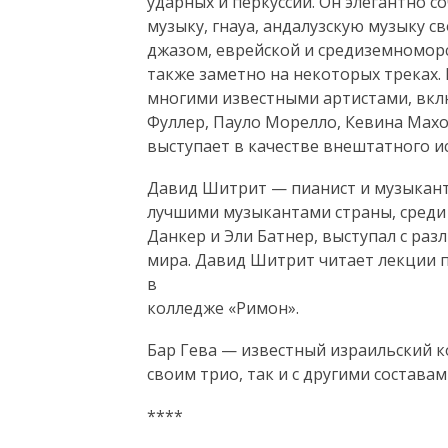
ударных и перкуссии. Он элегантно 
музыку, гнауа, андалузскую музыку с
джазом, еврейской и средиземноморс
также заметно на некоторых треках.
многими известными артистами, вклю
Фуллер, Пауло Морелло, Кевина Махо
выступает в качестве внештатного и
Давид Шитрит — пианист и музыкант,
лучшими музыкантами страны, среди 
Данкер и Эли Батнер, выступал с ра
мира. Давид Шитрит читает лекции 
в
колледже «Римон».
Бар Гева — известный израильский к
своим трио, так и с другими составам
****