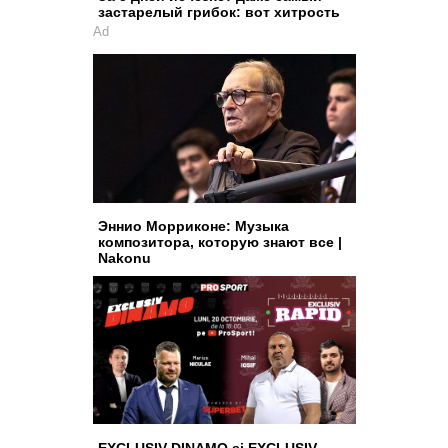
застарелый грибок: вот хитрость
Ad
Эннио Морриконе: Музыка
композитора, которую знают все |
Nakonu
EXCLUSIV DINAMO și EXCLUSIV