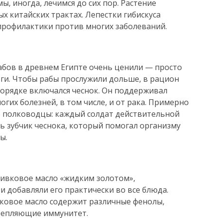
, иногда, лечимся до сих пор. Растение
ых китайских трактах. Лепестки гибискуса
 профилактики против многих заболеваний.
абов в древнем Египте очень ценили — просто
оги. Чтобы рабы прослужили дольше, в рацион
орядке включался чеснок. Он поддерживал
огих болезней, в том числе, и от рака. Примерно
е полководцы: каждый солдат действительной
ь зубчик чеснока, который помогал организму
ы.
ливковое масло «жидким золотом»,
и добавляли его практически во все блюда.
ивковое масло содержит различные фенолы,
репляющие иммунитет.