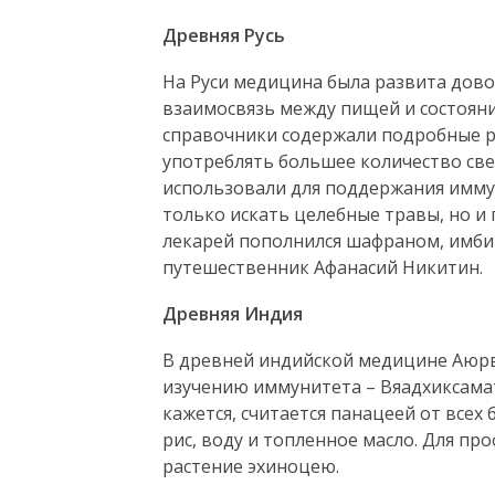
Древняя Русь
На Руси медицина была развита дов
взаимосвязь между пищей и состоян
справочники содержали подробные 
употреблять большее количество све
использовали для поддержания иммун
только искать целебные травы, но и 
лекарей пополнился шафраном, имбир
путешественник Афанасий Никитин.
Древняя Индия
В древней индийской медицине Аюрв
изучению иммунитета – Вяадхиксаматв
кажется, считается панацеей от всех
рис, воду и топленное масло. Для п
растение эхиноцею.