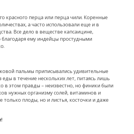
го красного перца или перца чили. Коренные
личествах, а часто использовали еще и в
ства. Все дело в веществе капсаицине,
 благодаря ему индейцы простудными
о.
иковой пальмы приписывались удивительные
з еды в течение нескольких лет, питаясь лишь
ко в этом правды – неизвестно, но финики были
ков нужных организму солей, витаминов и
 только плоды, но и листья, косточки и даже
!