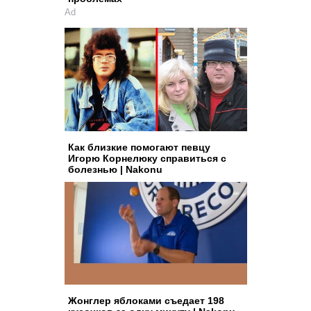
Ad
Как близкие помогают певцу
Игорю Корнелюку справиться с
болезнью | Nakonu
Жонглер яблоками съедает 198