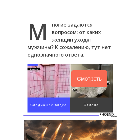
М
ногие задаются
вопросом: от каких
женщин уходят
мужчины? К сожалению, тут нет
однозначного ответа.
Смотреть
Следующее видео
Отмена
через 4