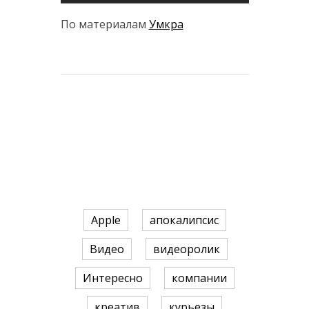
По материалам
Умкра
Apple
апокалипсис
Видео
видеоролик
Интересно
компании
креатив
курьезы