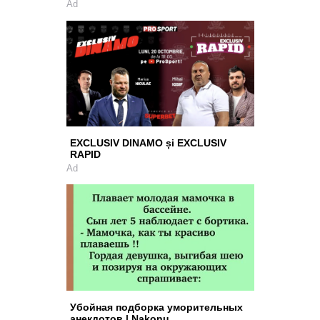
Ad
EXCLUSIV DINAMO și EXCLUSIV
RAPID
Ad
Убойная подборка уморительных
анекдотов | Nakonu