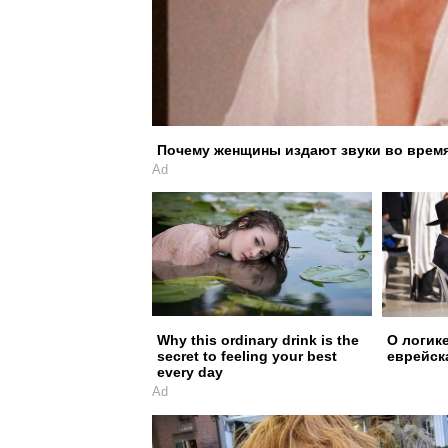
Почему женщины издают звуки во врем
Ad
Why this ordinary drink is the
О логик
secret to feeling your best
еврейск
every day
Ad