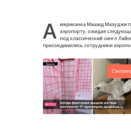
А
мериканка Машид Мазуджи про
аэропорту, ожидая следующе
под классический сингл Лайон
присоединились сотрудники аэропо
Смотрет
Следующее видео через
Отмена
4