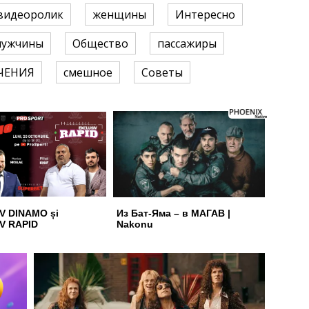
видеоролик
женщины
Интересно
мужчины
Общество
пассажиры
ЧЕНИЯ
смешное
Советы
V DINAMO și
Из Бат-Яма – в МАГАВ |
V RAPID
Nakonu