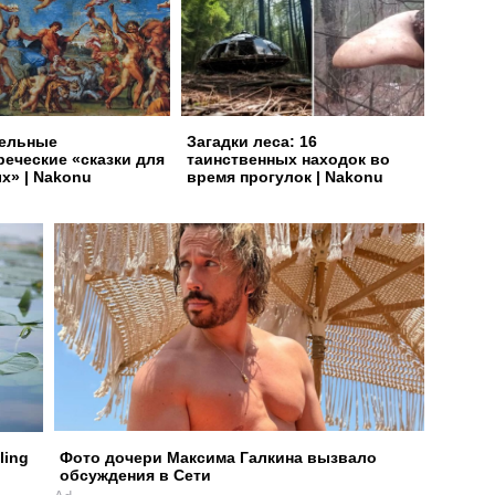
ельные
Загадки леса: 16
реческие «сказки для
таинственных находок во
х» | Nakonu
время прогулок | Nakonu
ling
Фото дочери Максима Галкина вызвало
обсуждения в Сети