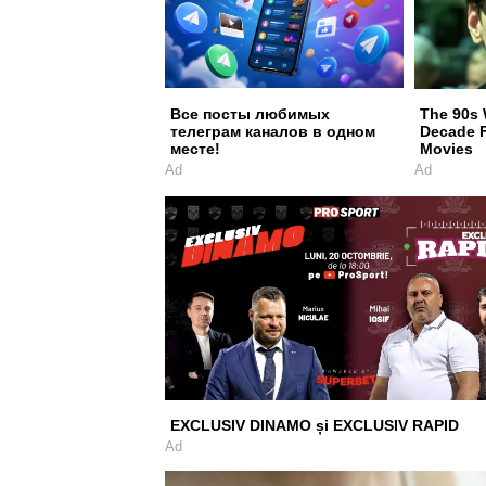
Все посты любимых
The 90s 
телеграм каналов в одном
Decade F
месте!
Movies
Ad
Ad
EXCLUSIV DINAMO și EXCLUSIV RAPID
Ad