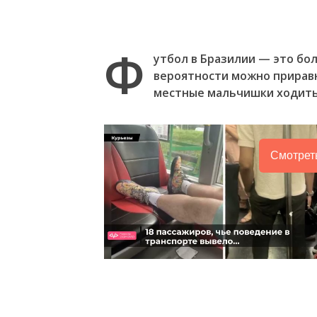
Ф
утбол в Бразилии — это бол
вероятности можно приравня
местные мальчишки ходить
Смотрет
Следующее видео через
Отмена
4