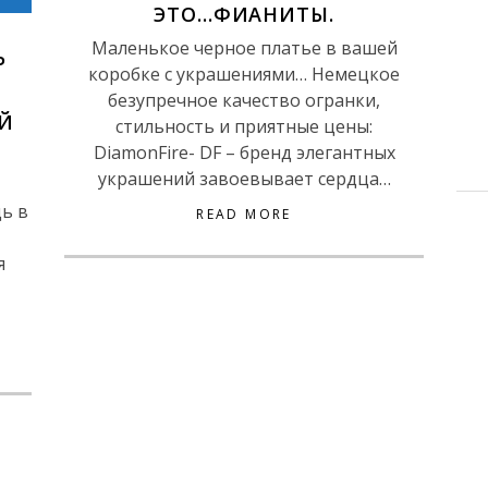
ЭТО…ФИАНИТЫ.
Маленькое черное платье в вашей
Р
коробке с украшениями… Немецкое
безупречное качество огранки,
Й
стильность и приятные цены:
DiamonFire- DF – бренд элегантных
украшений завоевывает сердца…
ь в
READ MORE
я