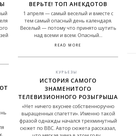
ТЫ
ВЕРЬТЕ! ТОП АНЕКДОТОВ
ный
1 апреля — самый веселый и вместе с
еля
тем самый опасный день календаря.
ого
Веселый — потому что принято шутить
зей
над всеми и всем. Опасный…
READ MORE
КУРЬЕЗЫ
ИСТОРИЯ САМОГО
УЮТ
ЗНАМЕНИТОГО
ТЕЛЕВИЗИОННОГО РОЗЫГРЫША
«Нет ничего вкуснее собственноручно
ень
выращенных спагетти». Именно такой
фразой однажды начался трехминутный
ля
сюжет по BBC. Автор сюжета рассказал,
х,
что мягкая зима в этом году…