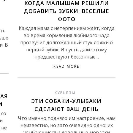
КОГДА МАЛЫШАМ РЕШИЛИ
ДОБАВИТЬ ЗУБКИ: ВЕСЕЛЫЕ
ФОТО
Каждая мама с нетерпением ждёт, когда
сть
во время кормления любимого чада
ьше
прозвучит долгожданный стук ложки о
и. В
первый зубик. И пусть даже этому
предшествуют бессонные…
READ MORE
КУРЬЕЗЫ
КАЯ
ЭТИ СОБАКИ-УЛЫБАКИ
И
СДЕЛАЮТ ВАШ ДЕНЬ
 со
Что именно подняло им настроение, нам
и
неизвестно, но зато очевидно одно: их
 не
улыбающиеся и довольные мордахи