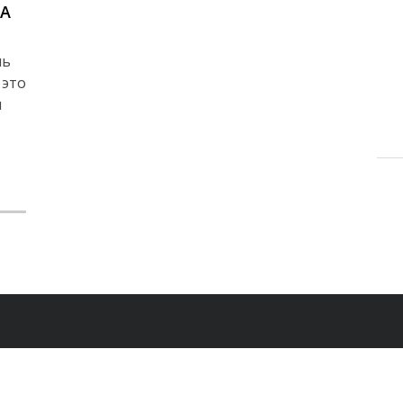
А
нь
 это
и