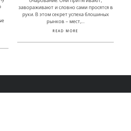
очарование. Они притягивают,
о
завораживают и словно сами просятся в
руки. В этом секрет успеха блошиных
ые
рынков – мест,…
READ MORE