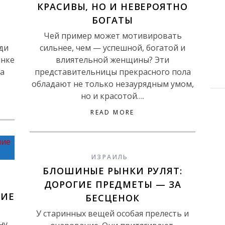
Й
КРАСИВЫ, НО И НЕВЕРОЯТНО
БОГАТЫ
Чей пример может мотивировать
ди
сильнее, чем — успешной, богатой и
янке
влиятельной женщины? Эти
на
представительницы прекрасного пола
обладают не только незаурядным умом,
но и красотой….
READ MORE
ИЗРАИЛЬ
БЛОШИНЫЕ РЫНКИ РУЛЯТ:
,
ДОРОГИЕ ПРЕДМЕТЫ — ЗА
НИЕ
БЕСЦЕНОК
о
У старинных вещей особая прелесть и
ну