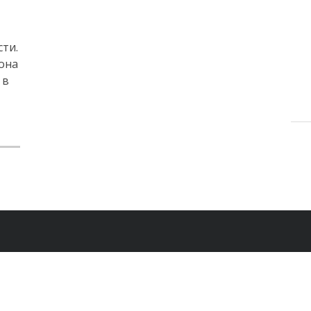
ти.
она
 в