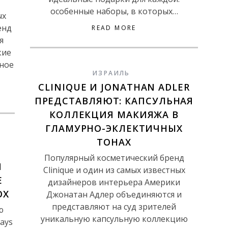
особенные наборы, в которых…
ых
енд
READ MORE
я
кие
ное
ИЗРАИЛЬ
CLINIQUE И JONATHAN ADLER
ПРЕДСТАВЛЯЮТ: КАПСУЛЬНАЯ
КОЛЛЕКЦИЯ МАКИЯЖА В
ГЛАМУРНО-ЭКЛЕКТИЧНЫХ
ТОНАХ
Популярный косметический бренд
Й
Clinique и один из самых известных
E
дизайнеров интерьера Америки
OX
Джонатан Адлер объединяются и
представляют на суд зрителей
ю
уникальную капсульную коллекцию
ays