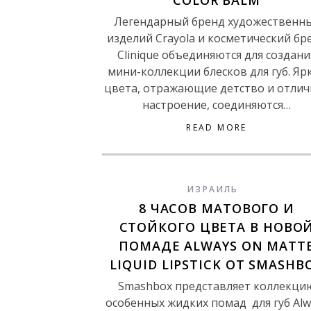
COLOR BALM
Легендарный бренд художественн
изделий Сrayola и косметический бр
Clinique объединяются для создани
мини-коллекции блесков для губ. Яр
цвета, отражающие детство и отлич
настроение, соединяются…
READ MORE
ИЗРАИЛЬ
8 ЧАСОВ МАТОВОГО И
СТОЙКОГО ЦВЕТА В НОВО
ПОМАДЕ ALWAYS ON MATT
LIQUID LIPSTICK ОТ SMASHB
Smashbox представляет коллекци
особенных жидких помад для губ Аlw