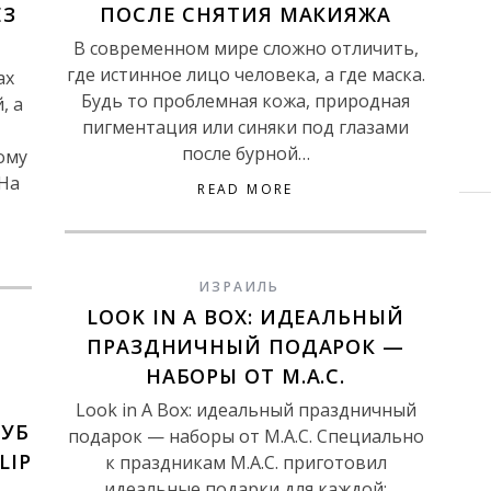
ЕЗ
ПОСЛЕ СНЯТИЯ МАКИЯЖА
В современном мире сложно отличить,
где истинное лицо человека, а где маска.
ах
Будь то проблемная кожа, природная
, а
пигментация или синяки под глазами
т
после бурной…
ому
 На
READ MORE
ИЗРАИЛЬ
LOOK IN A BOX: ИДЕАЛЬНЫЙ
ПРАЗДНИЧНЫЙ ПОДАРОК —
НАБОРЫ ОТ М.А.С.
Look in A Box: идеальный праздничный
ГУБ
подарок — наборы от М.А.С. Специально
LIP
к праздникам М.А.С. приготовил
идеальные подарки для каждой: