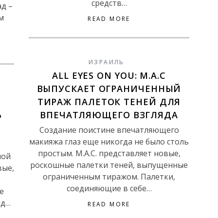
средств…
ад –
м
READ MORE
ИЗРАИЛЬ
ALL EYES ON YOU: М.А.С
ВЫПУСКАЕТ ОГРАНИЧЕННЫЙ
ТИРАЖ ПАЛЕТОК ТЕНЕЙ ДЛЯ
Ь
ВПЕЧАТЛЯЮЩЕГО ВЗГЛЯДА
Создание поистине впечатляющего
макияжа глаз еще никогда не было столь
простым. М.А.С. представляет новые,
ной
роскошные палетки теней, выпущенные
вые,
ограниченным тиражом. Палетки,
соединяющие в себе…
е
нд…
READ MORE