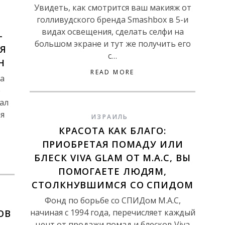
Увидеть, как смотрится ваш макияж от
голливудского бренда Smashbox в 5-и
видах освещения, сделать селфи на
–
большом экране и тут же получить его
Я
с…
Н
READ MORE
на
е
тал
я
ИЗРАИЛЬ
КРАСОТА КАК БЛАГО:
ПРИОБРЕТАЯ ПОМАДУ ИЛИ
БЛЕСК VIVA GLAM ОТ M.A.C, ВЫ
ПОМОГАЕТЕ ЛЮДЯМ,
СТОЛКНУВШИМСЯ СО СПИДОМ
Фонд по борьбе со СПИДом M.A.C,
начиная с 1994 года, перечисляет каждый
ОВ
цент от продажи помад и блесков Viva