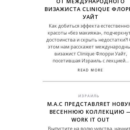
ОТ МЕЖДУНАРОДНОГО
ВИЗАЖИСТА CLINIQUE ФЛОР
УАЙТ
Как добиться эффекта естественно
красоты «без макияжа», подчеркну
достоинства и скрыть недостатки?!
этом нам расскажет международн
визажист Clinique Флорри Уайт,
посетившая Израиль с лекцией…
READ MORE
ИЗРАИЛЬ
M.A.C ПРЕДСТАВЛЯЕТ НОВ
ВЕСЕННЮЮ КОЛЛЕКЦИЮ 
WORK IT OUT
Выпустите на волю чувства, начни