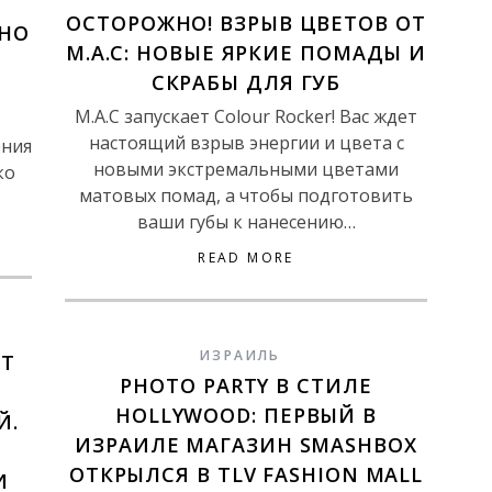
ОСТОРОЖНО! ВЗРЫВ ЦВЕТОВ ОТ
ЬНО
M.A.C: НОВЫЕ ЯРКИЕ ПОМАДЫ И
СКРАБЫ ДЛЯ ГУБ
М.А.С запускает Colour Rocker! Вас ждет
настоящий взрыв энергии и цвета с
ения
новыми экстремальными цветами
ко
матовых помад, а чтобы подготовить
ваши губы к нанесению…
READ MORE
ИЗРАИЛЬ
ЫТ
PHOTO PARTY В СТИЛЕ
HOLLYWOOD: ПЕРВЫЙ В
Й.
ИЗРАИЛЕ МАГАЗИН SMASHBOX
ОТКРЫЛСЯ В TLV FASHION MALL
И