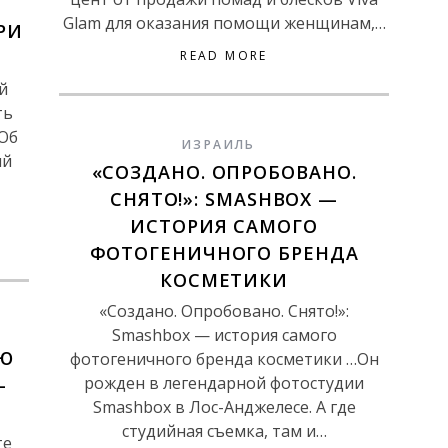
Glam для оказания помощи женщинам,…
РИ
READ MORE
й
ть
 Об
ИЗРАИЛЬ
ый
«СОЗДАНО. ОПРОБОВАНО.
СНЯТО!»: SMASHBOX —
ИСТОРИЯ САМОГО
ФОТОГЕНИЧНОГО БРЕНДА
КОСМЕТИКИ
«Создано. Опробовано. Снято!»:
Smashbox — история самого
УЮ
фотогеничного бренда косметики …Он
рожден в легендарной фотостудии
—
Smashbox в Лос-Анджелесе. А где
студийная съемка, там и…
те