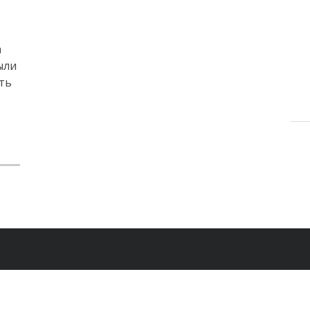
а
ыли
ть