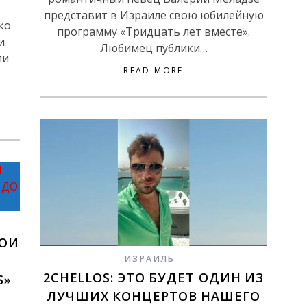
представит в Израиле свою юбилейную
ко
программу «Тридцать лет вместе».
и
Любимец публики…
ли
READ MORE
ВОИ
ИЗРАИЛЬ
2CHELLOS: ЭТО БУДЕТ ОДИН ИЗ
S»
ЛУЧШИХ КОНЦЕРТОВ НАШЕГО
ив