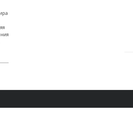
ира
яя
ения
…