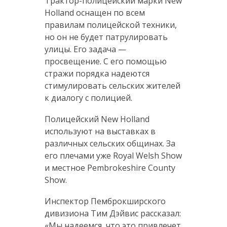
Трактор-полицейский марки New
Holland оснащен по всем
правилам полицейской техники,
но он не будет патрулировать
улицы. Его задача —
просвещение. С его помощью
стражи порядка надеются
стимулировать сельских жителей
к диалогу с полицией.
Полицейский New Holland
используют на выставках в
различных сельских общинах. За
его плечами уже Royal Welsh Show
и местное Pembrokeshire County
Show.
Инспектор Пемброкширского
дивизиона Тим Дэйвис рассказал:
«Мы надеемся, что это привлечет