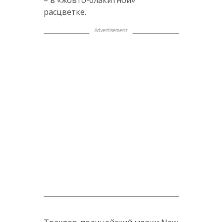
– в «жовто-блакитной»
расцветке.