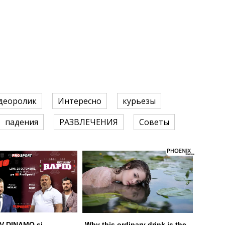
деоролик
Интересно
курьезы
падения
РАЗВЛЕЧЕНИЯ
Советы
V DINAMO și
Why this ordinary drink is the