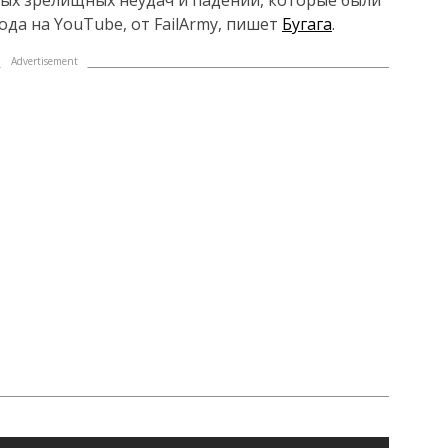
ых зрелищных неудач и падений, которые были
да на YouTube, от FailArmy, пишет
Бугага
.