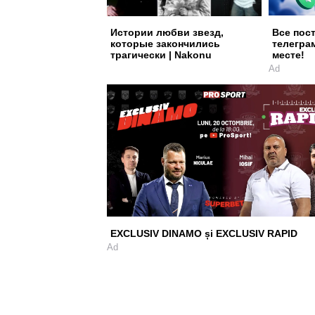
Истории любви звезд,
Все пос
которые закончились
телегра
трагически | Nakonu
месте!
Ad
EXCLUSIV DINAMO și EXCLUSIV RAPID
Ad