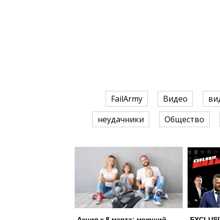
FailArmy
Видео
ви
неудачники
Общество
Акция к 8 марта: моющий
EXCLUSI