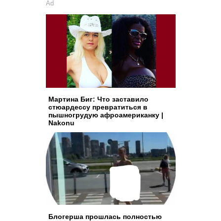
Ad
Мартина Биг: Что заставило
стюардессу превратиться в
пышногрудую афроамериканку |
Nakonu
Блогерша прошлась полностью