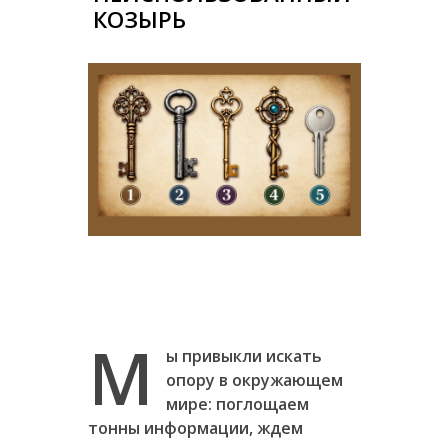
КОЗЫРЬ
М
ы привыкли искать
опору в окружающем
мире: поглощаем
тонны информации, ждем