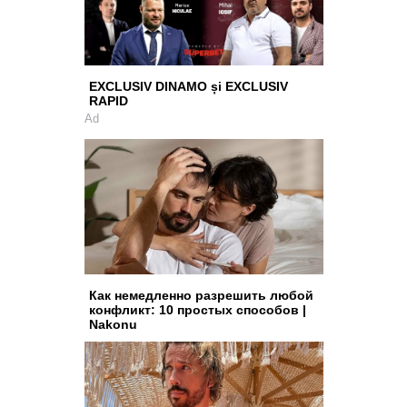
EXCLUSIV DINAMO și EXCLUSIV
RAPID
Ad
Как немедленно разрешить любой
конфликт: 10 простых способов |
Nakonu