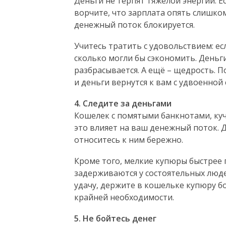
Деньги не терпят тяжелой энергии. Е
ворчите, что зарплата опять слишком
денежный поток блокируется.
Учитесь тратить с удовольствием: есл
сколько могли бы сэкономить. Деньги
разбрасывается. А ещё – щедрость. П
и деньги вернутся к вам с удвоенной 
4. Следите за деньгами
Кошелек с помятыми банкнотами, куч
это влияет на ваш денежный поток. Д
относитесь к ним бережно.
Кроме того, мелкие купюры быстрее п
задерживаются у состоятельных люде
удачу, держите в кошельке купюру б
крайней необходимости.
5. Не бойтесь денег