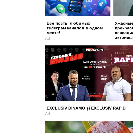
Все посты любимых
Ужасные
телеграм каналов в одном
прекрас
месте!
сенсаци
актрисы
Ad
EXCLUSIV DINAMO și EXCLUSIV RAPID
Ad