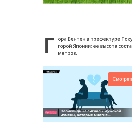
Г
ора Бентен в префектуре Ток
горой Японии: ее высота соста
метров.
Смотрет