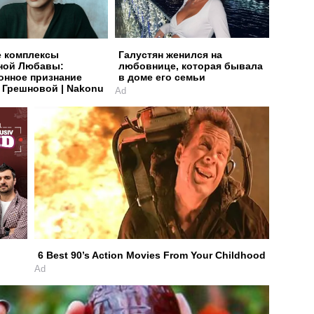
 комплексы
Галустян женился на
ной Любавы:
любовнице, которая бывала
онное признание
в доме его семьи
 Грешновой | Nakonu
Ad
6 Best 90’s Action Movies From Your Childhood
Ad