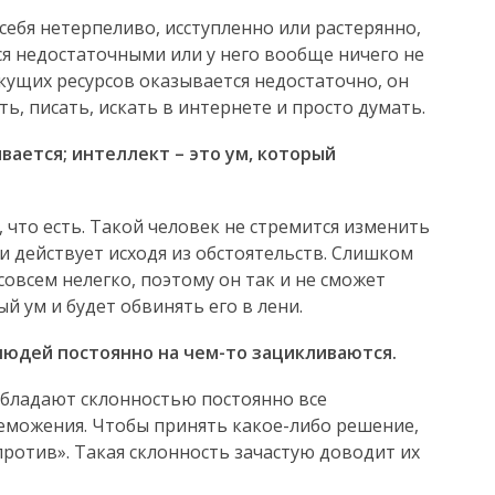
 себя нетерпеливо, исступленно или растерянно,
я недостаточными или у него вообще ничего не
екущих ресурсов оказывается недостаточно, он
ь, писать, искать в интернете и просто думать.
ивается; интеллект – это ум, который
, что есть. Такой человек не стремится изменить
и действует исходя из обстоятельств. Слишком
совсем нелегко, поэтому он так и не сможет
й ум и будет обвинять его в лени.
людей постоянно на чем-то зацикливаются.
бладают склонностью постоянно все
еможения. Чтобы принять какое-либо решение,
против». Такая склонность зачастую доводит их