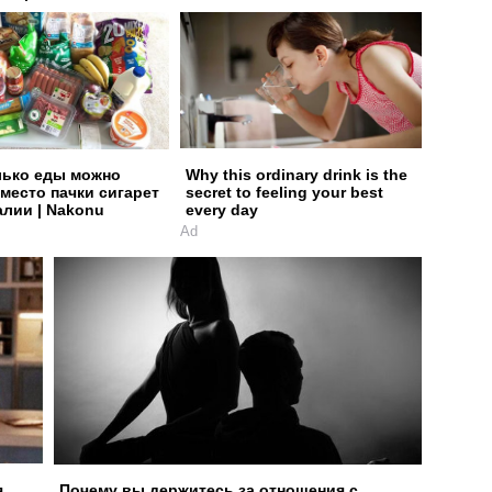
лько еды можно
Why this ordinary drink is the
вместо пачки сигарет
secret to feeling your best
алии | Nakonu
every day
Ad
я
Почему вы держитесь за отношения с