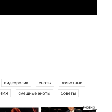
видеоролик
еноты
животные
НИЯ
смешные еноты
Советы