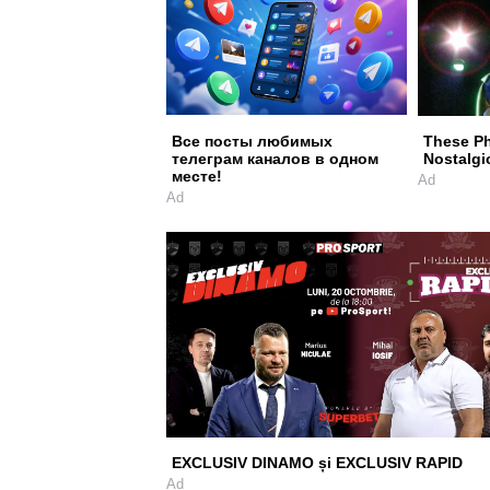
Все посты любимых
These P
телеграм каналов в одном
Nostalgi
месте!
Ad
Ad
EXCLUSIV DINAMO și EXCLUSIV RAPID
Ad