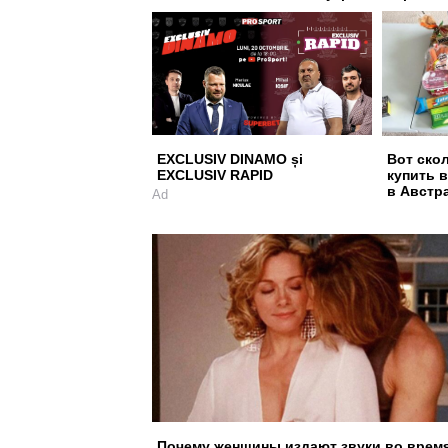
EXCLUSIV DINAMO și
Вот ско
EXCLUSIV RAPID
купить 
в Австр
Ad
Почему женщины издают звуки во врем