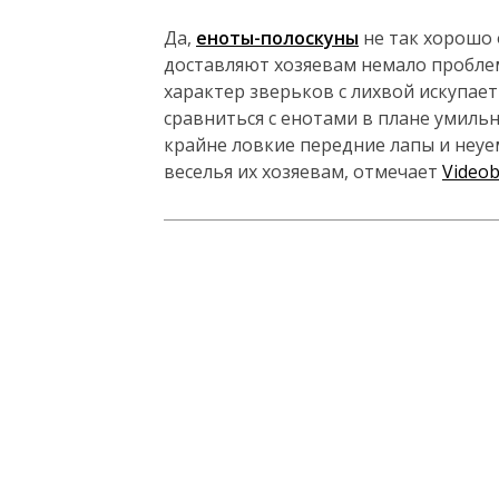
Да,
еноты-полоскуны
не так хорошо 
доставляют хозяевам немало проблем,
характер зверьков с лихвой искупает
сравниться с енотами в плане умиль
крайне ловкие передние лапы и неу
веселья их хозяевам, отмечает
Video