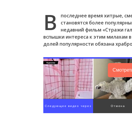
В
последнее время хитрые, см
становятся более популярны
недавний фильм «Стражи гал
вспышки интереса к этим милахам в
долей популярности обязана храбро
Смотрет
Следующее видео через
Отмена
3