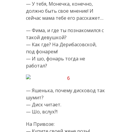
— У тебя, Монечка, конечно,
должно быть свое мнение! И
сейчас мама тебе его расскажет…
— Фима, и где ты познакомился с
такой девушкой?
— Как где? На Дерибасовской,
под фонарем!
— И шо, фонарь тогда не
работал?
— Яшенька, почему дисковод так
шумит?
— Диск читает.
— Шо, вслух?!
На Привозе:
— Купите своей жене розы!