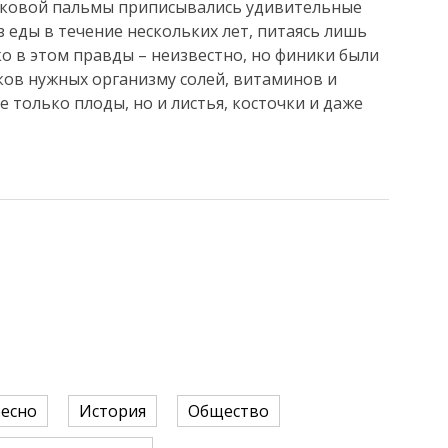
иковой пальмы приписывались удивительные
з еды в течение нескольких лет, питаясь лишь
ко в этом правды – неизвестно, но финики были
ков нужных организму солей, витаминов и
 только плоды, но и листья, косточки и даже
есно
История
Общество