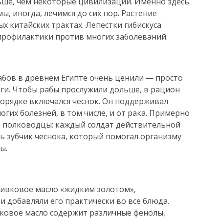
ьше, чем некоторые цивилизации. Именно здесь
, иногда, лечимся до сих пор. Растение
ых китайских трактах. Лепестки гибискуса
 профилактики против многих заболеваний.
абов в древнем Египте очень ценили — просто
оги. Чтобы рабы прослужили дольше, в рацион
орядке включался чеснок. Он поддерживал
огих болезней, в том числе, и от рака. Примерно
е полководцы: каждый солдат действительной
ь зубчик чеснока, который помогал организму
ы.
ливковое масло «жидким золотом»,
и добавляли его практически во все блюда.
ивковое масло содержит различные фенолы,