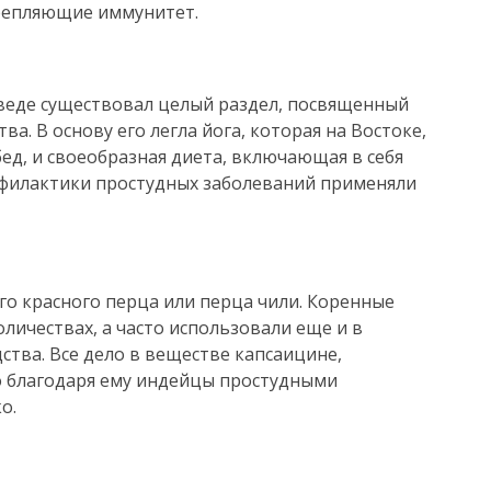
репляющие иммунитет.
еде существовал целый раздел, посвященный
а. В основу его легла йога, которая на Востоке,
 бед, и своеобразная диета, включающая в себя
рофилактики простудных заболеваний применяли
го красного перца или перца чили. Коренные
личествах, а часто использовали еще и в
ства. Все дело в веществе капсаицине,
 благодаря ему индейцы простудными
о.