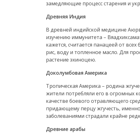
замедляющие процесс старения и ук
Древняя Индия
В древней индийской медицине Аюрв
изучению иммунитета – Вяадхиксаматв
кажется, считается панацеей от всех
рис, воду и топленное масло. Для п
растение эхиноцею.
Доколумбовая Америка
Тропическая Америка – родина жгуче
жители потребляли его в огромных ко
качестве боевого отравляющего сред
придающему перцу жгучесть, именно
заболеваниями страдали крайне редк
Древние арабы