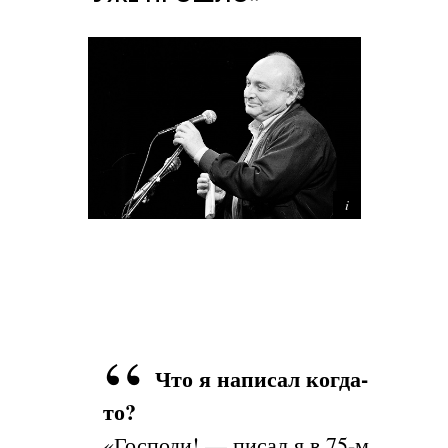
Что я написал когда-
то?
«Господи! — писал я в 75-м