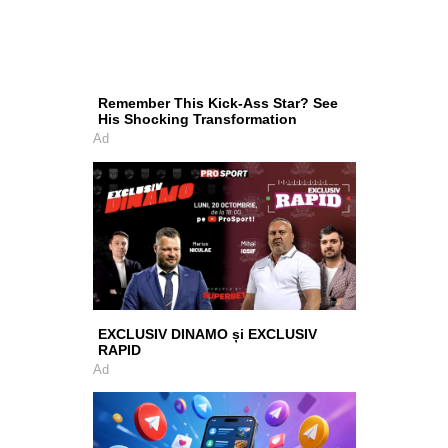
Remember This Kick-Ass Star? See
His Shocking Transformation
Ad
EXCLUSIV DINAMO și EXCLUSIV
RAPID
Ad