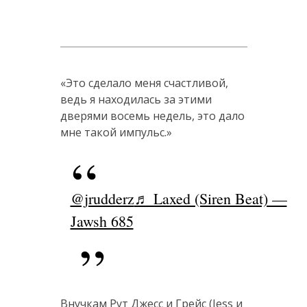
«Это сделало меня счастливой,
ведь я находилась за этими
дверями восемь недель, это дало
мне такой импульс.»
@jrudderz
♬ Laxed (Siren Beat) —
Jawsh 685
Внучкам Рут Джесс и Грейс (Jess и