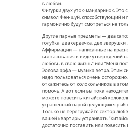
в любви.
Фигурки двух уток-мандаринок. Это 
символ Фен-шуй, способствующий и 
гармонично будут смотреться не толь
Другие парные предметы — два сапожк
голубка, два сердечка, две зверушки
Аффирмации — написанные на красно
высказывания в виде утверждений на
любовь в свою жизнь” или “Меня пос
Эолова арфа — музыка ветра. Этим с
надо пользоваться очень осторожно.
откажитесь от колокольчиков в этом
помочь. А вот если вы пока находите
можете повесить китайский колоколь
украшенный парой целующихся рыбо
Только не перегружайте сектор любви
вашей квартиры устраивать “китайск
достаточно поставить или повесить 