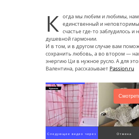
К
огда мы любим и любимы, нам 
единственный и неповторимый.
счастье где-то заблудилось и 
душевной гармонии.
И в том, и в другом случае вам пом
сохранить любовь, а во втором — н
энергию Ци в нужное русло. А для эт
Валентина, рассказывает
Passion.ru
Смотрет
Следующее видео через
Отмена