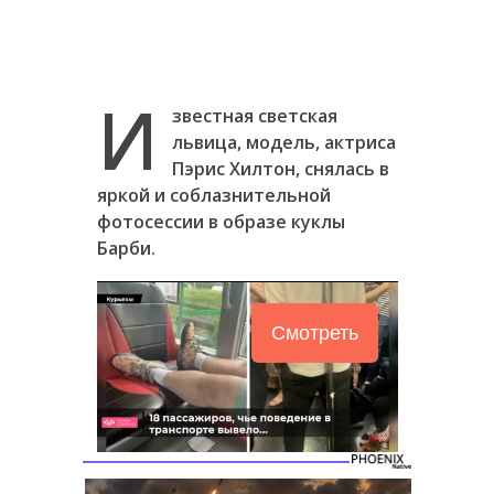
И
звестная светская
львица, модель, актриса
Пэрис Хилтон, снялась в
яркой и соблазнительной
фотосессии в образе куклы
Барби.
Смотреть
Следующее видео
Отмена
через 5