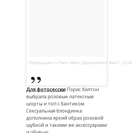
Публикация от Paris Hilton (@parishilton)
Фев 7, 2018
Для фотосессии
Пэрис Хилтон
выбрала розовые латексные
шорты и топ с бантиком.
Сексуальная блондинка
дополнила яркий образ розовой
шубкой и такими же аксессуарами
и обувью.