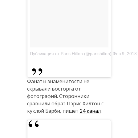
Публикация от Paris Hilton (@parishilton)
Фев 9, 2018
Фанаты знаменитости не
скрывали восторга от
фотографий. Сторонники
сравнили образ Пэрис Хилтон с
куклой Барби, пишет
24 канал
.