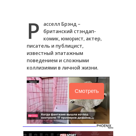
Р
асселл Брэнд –
британский стэндап-
комик, юморист, актер,
писатель и публицист,
известный эпатажным
поведением и сложными
коллизиями в личной жизни.
Смотреть
Следующее видео
Отмена
через 5