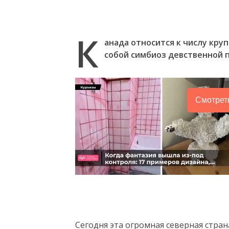
К
анада относится к числу кру
собой симбиоз девственной 
Смотрет
Следующее видео через
Отмена
4
Сегодня эта огромная северная страна