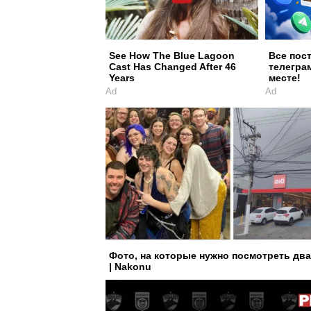
See How The Blue Lagoon
Все пос
Cast Has Changed After 46
телегра
Years
месте!
Ad
Ad
Фото, на которые нужно посмотреть дв
| Nakonu