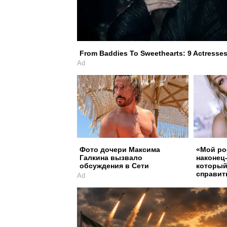
From Baddies To Sweethearts: 9 Actresses 
Ad
Фото дочери Максима
«Мой рос
Галкина вызвало
наконец
обсуждения в Сети
который
справит
Ad