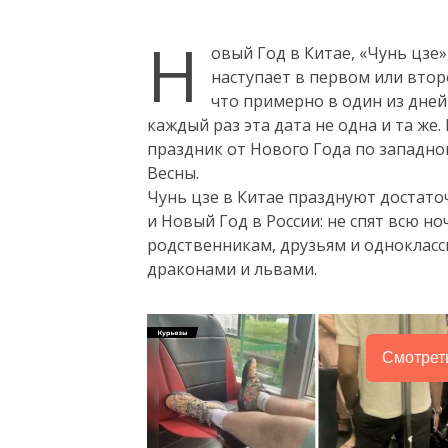
Н
овый Год в Китае, «Чунь цзе»
наступает в первом или втор
что примерно в один из дней 
каждый раз эта дата не одна и та же.
праздник от Нового Года по западн
Весны.
Чунь цзе в Китае празднуют достаточ
и Новый Год в России: не спят всю но
родственникам, друзьям и однокласс
драконами и львами.
Смотрет