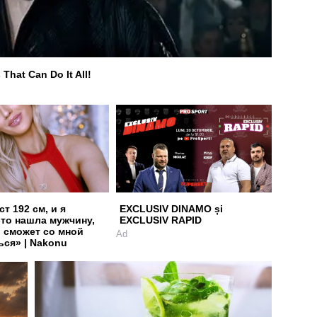
That Can Do It All!
т 192 см, и я
EXCLUSIV DINAMO și
-то нашла мужчину,
EXCLUSIV RAPID
 сможет со мной
Ad
ься» | Nakonu