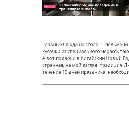
Следующее видео через
Отмена
5
Главные блюда на столе — пельмени 
кусочки из специального нерассыпаю
А вот подарки в Китайский Новый Го
странная, на мой взгляд, традиция. 
течение 15 дней праздника, необход