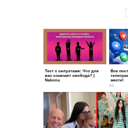
Тест с силуэтами: Что для
Все пос
вас означает свобода? |
телегра
Nakonu
месте!
Ad