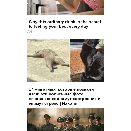
Why this ordinary drink is the secret
to feeling your best every day
Ad
17 животных, которые познали
дзен: эти солнечные фото
мгновенно поднимут настроение и
снимут стресс | Nakonu