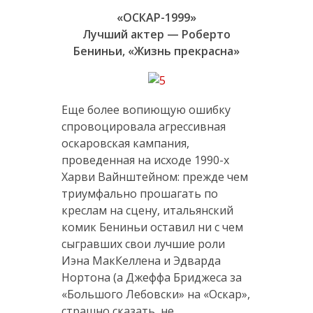
«ОСКАР-1999»
Лучший актер — Роберто
Бениньи, «Жизнь прекрасна»
Еще более вопиющую ошибку
спровоцировала агрессивная
оскаровская кампания,
проведенная на исходе 1990-х
Харви Вайнштейном: прежде чем
триумфально прошагать по
креслам на сцену, итальянский
комик Бениньи оставил ни с чем
сыгравших свои лучшие роли
Иэна МакКеллена и Эдварда
Нортона (а Джеффа Бриджеса за
«Большого Лебовски» на «Оскар»,
страшно сказать, не