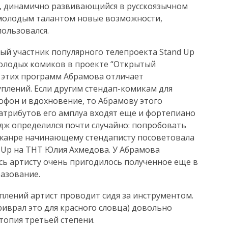
й, динамично развивающийся в русскоязычном
молодым талантом новые возможности,
ользовался.
ный участник популярного телепроекта Stand Up
 молодых комиков в проекте “Открытый
 этих программ Абрамова отличает
плений. Если другим стендап-комикам для
фон и вдохновение, то Абрамову этого
 атрибутов его амплуа входят еще и фортепиано
идж определился почти случайно: попробовать
жанре начинающему стендаписту посоветовала
d Up на ТНТ Юлия Ахмедова. У Абрамова
есь артисту очень пригодилось полученное еще в
азование.
уплений артист проводит сидя за инструментом.
приврал это для красного словца) довольно
стопия третьей степени.