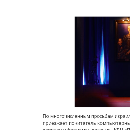
По многочисленным просьбам израил
приезжает почитатель компьютерных
капитан и фронтмен команды КВН «П