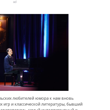
ad
ьских любителей юмора к нам вновь
 игр и классической литературы, бывший
арапапарам», самый интеллигентный и