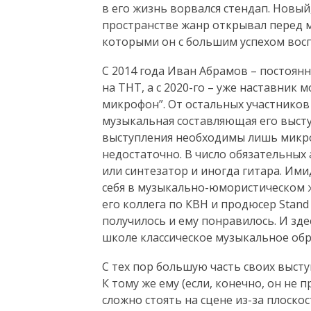
в его жизнь ворвался стендап. Новы
пространстве жанр открывал перед 
которыми он с большим успехом восп
С 2014 года Иван Абрамов – постоян
на ТНТ, а с 2020-го – уже наставник
микрофон”. От остальных участников
музыкальная составляющая его высту
выступления необходимы лишь микро
недостаточно. В число обязательных
или синтезатор и иногда гитара. Им
себя в музыкально-юмористическом 
его коллега по КВН и продюсер Stan
получилось и ему понравилось. И зд
школе классическое музыкальное обр
С тех пор большую часть своих выст
К тому же ему (если, конечно, он не 
сложно стоять на сцене из-за плоско