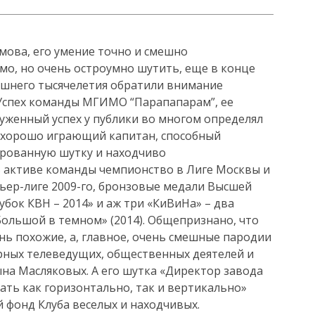
мова, его умение точно и смешно
имо, но очень остроумно шутить, еще в конце
ешнего тысячелетия обратили внимание
Успех команды МГИМО “Парапапарам”, ее
уженный успех у публики во многом определял
и хорошо играющий капитан, способный
рованную шутку и находчиво
В активе команды чемпионство в Лиге Москвы и
ьер-лиге 2009-го, бронзовые медали Высшей
убок КВН – 2014» и аж три «КиВиНа» – два
«Большой в темном» (2014). Общепризнано, что
ь похожие, а, главное, очень смешные пародии
рных телеведущих, общественных деятелей и
ына Масляковых. А его шутка «Директор завода
ть как горизонтально, так и вертикально»
й фонд Клуба веселых и находчивых.