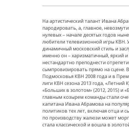
На артистический талант Ивана Абра
пародировать, а, главное, невозмут
нулевых – начале десятых годов нын
любители телевизионной игры КВН. 
динамичный московский стиль и засл
именно он – харизматичный, яркий 
нестандартно преподнести отрепети
сымпровизировать прямо на сцене. 
Подмосковья КВН 2008 года и в Прем
лиги КВН сезона 2013 года, «Летний К
«Больших в золотом» (2012, 2015) и 
главным козырем команды стали очен
капитана Ивана Абрамова на популя
политиков тех лет, включая отца и с
по производству жалюзи может морга
стала классической и вошла в золото