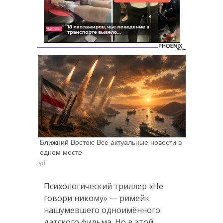
Следующее видео
Отмена
через 5
Ближний Восток: Все актуальные новости в
одном месте
ad
Психологический триллер «Не
говори никому» — римейк
нашумевшего одноимённого
датского фильма. Но в этой