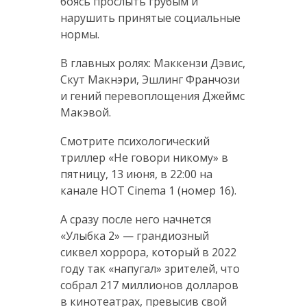
боясь прослыть грубым и
нарушить принятые социальные
нормы.
В главных ролях: Маккензи Дэвис,
Скут Макнэри, Эшлинг Франчози
и гений перевоплощения Джеймс
Макэвой.
Смотрите психологический
триллер «Не говори никому» в
пятницу, 13 июня, в 22:00 на
канале HOT Cinema 1 (номер 16).
А сразу после него начнется
«Улыбка 2» — грандиозный
сиквел хоррора, который в 2022
году так «напугал» зрителей, что
собрал 217 миллионов долларов
в кинотеатрах, превысив свой