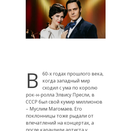
В
60-х годах прошлого века,
когда западный мир
сходил с ума по королю
рок-н-ролла Элвису Пресли, в
СССР был свой кумир миллионов
– Муслим Магомаев. Его
поклонницы тоже рыдали от
впечатлений на концертах, а
после караулили артиста у