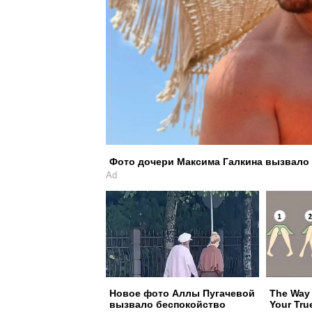
Фото дочери Максима Галкина вызвало 
Ad
Новое фото Аллы Пугачевой
The Way 
вызвало беспокойство
Your Tru