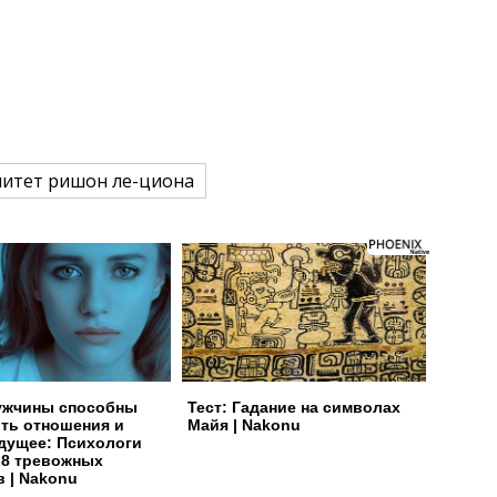
итет ришон ле-циона
ужчины способны
Тест: Гадание на символах
ть отношения и
Майя | Nakonu
дущее: Психологи
 8 тревожных
в | Nakonu