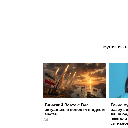
муниципал
Ближний Восток: Все
Такие м
актуальные новости в одном
разруши
месте
ваше бу
назвали
Ad
сигнало